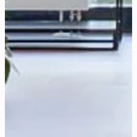
Alle Mozart-Matratzen sorgen dank bewährtem 
7-Zonen-
System
 für eine ergonomisch gesunde Liegeposition. Mit 
unterschiedlichen Härtegraden (H2 - weich, H3 - mittel und 
H4 - hart) lässt sich der Schlafkomfort individuell anpassen.
Bei der Auswahl des richtigen Härtegrads spielen mehrere 
Faktoren eine wichtige Rolle: Körpergröße, Körpergewicht, 
bevorzugte Schlafposition und persönliche Vorlieben.
Deshalb haben wir die 
Deep-Sleep-Formel
 entwickelt – 
eine Empfehlungsformel, die all diese Faktoren 
berücksichtigt und die beste Empfehlung für Härtegrad und 
Topper gibt.
Finde jetzt in wenigen Klicks heraus, 
welcher Härtegrad 
und Topper für Dich am besten ist
:
Perfekten Härtegrad jetzt berechnen >
Erfahre 
hier
 mehr über die Funktionsweise der Deep-