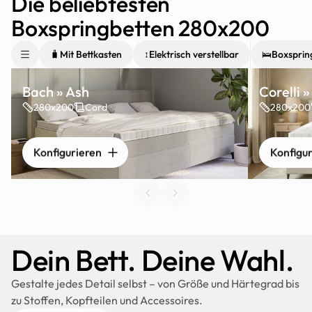
Die beliebtesten 
Boxspringbetten 280x200
🧳
Mit Bettkasten
↕️
Elektrisch verstellbar
🛌
Boxsprin
Bach » Ash
Corelli 
280x200
Cord
280x200
Konfigurieren
Konfigu
Dein Bett. Deine Wahl.
Gestalte jedes Detail selbst – von Größe und Härtegrad bis 
zu Stoffen, Kopfteilen und Accessoires.