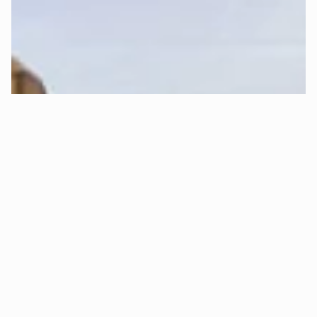
Sleep-Formel von Mozart.
Kann ich risikofrei Probeschlafen 
(kostenloser Rückversand)?
Ja, absolut! 😊 Bei Mozart kannst Du 
30 Tage sorgenfrei 
Probeschlafen
.
Das bedeutet konkret:
✅ 
Kostenlose Rückgabe:
 Bist Du innerhalb von 30 Tagen 
aus Gründen des Schlafkomforts nicht zufrieden, holen wir 
Dein Bett kostenlos ab und erstatten Dir den vollen 
Kaufpreis.
✅ 
Oder Komponenten-Tausch:
 Alternativ ist auch ein 
nachträglicher, 
kostenloser Matratzenkern- oder 
Topperkerntausch
 möglich (z.B. wenn Dir die Matratze zu 
hart oder zu weich ist).