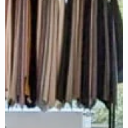
Bei Auswahl der königlichen Matratze mit integriertem 
Topper und elektrischer Verstellbarkeit verwende für jede 
Matratzenseite ein 
einzelnes Spannbettlaken
, damit die 
Matratzenseiten frei beweglich bleiben und separat 
eingestellt werden können.
Die genauen Matratzenmaße findest Du auch im 
Konfigurator-Schritt „Matratze".
Werden Stoffmuster angeboten?
Ja, damit Du die Farben und Stoffe 
live sehen und fühlen
kannst.
Bestelle Dir bis zu 5 
Stoffmuster
 kostenlos
 nach Hause.
Welcher Härtegrad ist der richtige für 
mich?