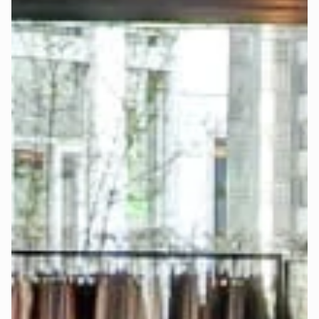
Dir die Suche nach einem passenden Spannbettlaken.
Jetzt Boxspringbett konfigurieren und passendes 
Spannbettlaken mitbestellen >
-
Möchtest Du diese einfache Option nicht nutzen, kannst Du 
selbstverständlich auch andere Spannbettlaken verwenden. 
Das Bettlaken sollte mit der gewählten 
Matratzengröße
übereinstimmen. Entscheidend sind Breite, Länge und Dicke 
der Matratze bzw. des Toppers.
Wählst Du das Upgrade „
elektrisch verstellbar
", musst Du 
bei der Auswahl des Bettlakens genauer hinsehen:
Bei Auswahl des Betts mit Matratze im Möbelstoff und 
separatem Topper wird der Topper für die separate 
Verstellbarkeit beider Seiten mittig geteilt. In diesem Fall 
solltest Du ein sogenanntes „
Split Spannbettlaken
" 
nutzen, damit beide Topper-Seiten frei beweglich bleiben.