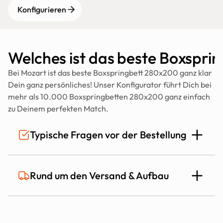
Konfigurieren
Welches ist das beste Boxspr
Bei Mozart ist das beste Boxspringbett 280x200 ganz klar 
Dein ganz persönliches! Unser Konfigurator führt Dich bei 
mehr als 10.000 Boxspringbetten 280x200 ganz einfach 
zu Deinem perfekten Match.
Typische Fragen vor der Bestellung
Ist das Mozart Bett auch für Allergiker 
Rund um den Versand & Aufbau
geeignet?
Ja! Das 
Mozart Bett
 zeichnet sich durch 
hervorragende 
Wie lange dauert die Lieferung?
Hygiene, Belüftung und Allergikerfreundlichkeit
 aus. 