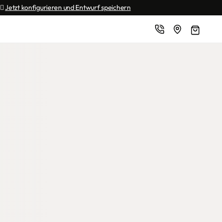
🏼 
Jetzt konfigurieren und Entwurf speichern