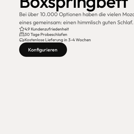
Boxspringbett
Bei über 10.000 Optionen haben die vielen Mozar
eines gemeinsam: einen himmlisch guten Schlaf.
4.9 Kundenzufriedenheit
30 Tage Probeschlafen
Kostenlose Lieferung in 3-4 Wochen
Konfigurieren