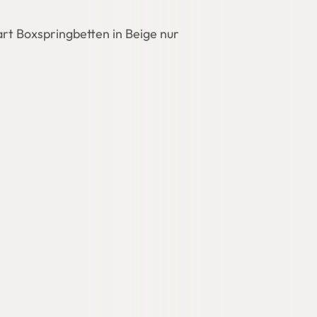
t Boxspringbetten in Beige nur 