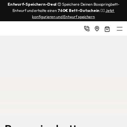
Entwurf-Speichern-Deal
 😍 Speichere Deinen Boxspringbett-
Entwurf und erhalte einen 
760€ Bett-Gutschein
 👌🏼 
Jetzt 
konfigurieren und Entwurf speichern