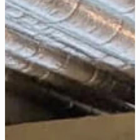
Ja, wir bieten einen Aufbau-Service für Dein Mozart 
Wir haben das Mozart Bett gemeinsam mit Schlaf-Experten 
Boxspringbett an.
und Herstellern in Deutschland entwickelt – auch die 
Designs sind „Made in Germany". Die individuelle Fertigung 
Bei der Bestellung kannst Du den 2-Mann 
Aufbau-Service
erfolgt größtenteils in Handarbeit nach deutschen 
gegen eine Gebühr im Bestellprozess 
hinzubuchen
.
Qualitätsstandards in europäischen Werken.
Kann ich das Mozart Bett Probeliegen (z.B. in 
einem Showroom)?
Am Liefertag empfängst Du unsere Spediteure und zeigst 
ihnen nur noch, wo Dein Mozart Bett stehen soll.
Die 
Verpackungsmüllmitnahme
 ist beim Aufbau-Service 
inklusive.
Wird das Mozart Bett bis ins Schlafzimmer 
Ja, Probeliegen ist in einem unserer 
Showrooms
 möglich. 
geliefert?
Die Showrooms richten sich speziell an Kunden, die eine 
reine Online-Bestellung nicht in Betracht ziehen. Falls Du 
dazugehörst, freuen wir uns auf Deinen Besuch!
Dennoch ist wichtig zu wissen: 
Probeschlafen ist besser 
Ja, Mozart liefert das Bett direkt in deinen Wunschraum — 
als Probeliegen.