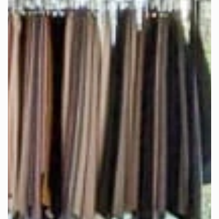
solltest Du ein sogenanntes „
Split Spannbettlaken
" 
nutzen, damit beide Topper-Seiten frei beweglich bleiben.
Bei Auswahl der königlichen Matratze mit integriertem 
Topper und elektrischer Verstellbarkeit verwende für jede 
Matratzenseite ein 
einzelnes Spannbettlaken
, damit die 
Matratzenseiten frei beweglich bleiben und separat 
eingestellt werden können.
Die genauen Matratzenmaße findest Du auch im 
Konfigurator-Schritt „Matratze".
Werden Stoffmuster angeboten?
Ja, damit Du die Farben und Stoffe 
live sehen und fühlen
kannst.
Bestelle Dir bis zu 5 
Stoffmuster
 kostenlos
 nach Hause.
Welcher Härtegrad ist der richtige für 
mich?