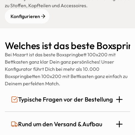
zu Stoffen, Kopfteilen und Accessoires.
Konfigurieren
Welches ist das beste Boxspri
Bei Mozart ist das beste Boxspringbett 100x200 mit 
Bettkasten ganz klar Dein ganz persönliches! Unser 
Konfigurator führt Dich bei mehr als 10.000 
Boxspringbetten 100x200 mit Bettkasten ganz einfach zu 
Deinem perfekten Match.
Typische Fragen vor der Bestellung
Ist das Mozart Bett auch für Allergiker 
Rund um den Versand & Aufbau
geeignet?