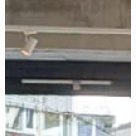
der 
OEKO-TEX® STANDARD 100 Zertifizierung
 unserer 
Etikett.
Materialien kannst Du sicher sein, dass keine 
gesundheitsschädlichen Stoffe enthalten sind.
Auch der 
obere Bezug der königlichen Matratze
 mit 
Ist der Aufbau einfach? Wo finde ich die 
integriertem Topper lässt sich problemlos abnehmen und 
Aufbau-Anleitung?
bei 40°C waschen (nicht trocknergeeignet). Bitte beachte 
auch hier die Hinweise auf dem Etikett.
Wir empfehlen die Reinigung nach Bedarf oder mindestens 
zweimal jährlich.
Ja, der Aufbau ist sehr einfach. Du musst lediglich Boxen 
und Kopfteil zusammenstecken und Matratzen sowie Topper 
Für beste Betthygiene und lange Materialhaltbarkeit haben 
auflegen. Je nach Konfiguration gibt es kleine Unterschiede 
wir Dir hier die wichtigsten 
Pflege- und Reinigungstipps
in der Aufbauanleitung. 
rund um das Mozart Bett zusammengefasst.
Benötige ich ein spezielles Bettlaken?
Die übersichtliche Anleitung liegt Deinem individuell 
gefertigten Bett bei.
 Solltest Du beim Aufbau Probleme 
haben oder die Anleitung verloren gegangen sein, melde 
Dich gerne bei unserem Kundensupport.
Nein, grundsätzlich nicht. Es eignen sich 
alle gängigen 
Alternativ zum Selbstaufbau kannst Du auch unseren 
Typen
 von Spannbettlaken.
Aufbau-Service optional an der Kasse hinzu buchen.
UNSERE EMPFEHLUNG:
 Du kannst im Bestellprozess 