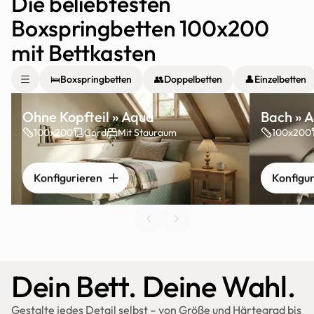
Die beliebtesten 
Boxspringbetten 100x200 
mit Bettkasten
🛌
Boxspringbetten
👥
Doppelbetten
👤
Einzelbetten
Ohne Kopfteil » Aqua
Bach » 
100x200
Cord
Mit Stauraum
100x200
Konfigurieren
Konfigu
Dein Bett. Deine Wahl.
Gestalte jedes Detail selbst – von Größe und Härtegrad bis 