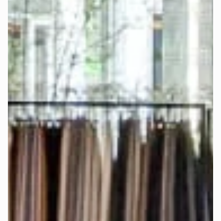
separatem Topper wird der Topper für die separate 
Verstellbarkeit beider Seiten mittig geteilt. In diesem Fall 
solltest Du ein sogenanntes „
Split Spannbettlaken
" 
nutzen, damit beide Topper-Seiten frei beweglich bleiben.
Bei Auswahl der königlichen Matratze mit integriertem 
Topper und elektrischer Verstellbarkeit verwende für jede 
Matratzenseite ein 
einzelnes Spannbettlaken
, damit die 
Matratzenseiten frei beweglich bleiben und separat 
eingestellt werden können.
Die genauen Matratzenmaße findest Du auch im 
Konfigurator-Schritt „Matratze".
Werden Stoffmuster angeboten?
Ja, damit Du die Farben und Stoffe 
live sehen und fühlen
kannst.
Bestelle Dir bis zu 5 
Stoffmuster
 kostenlos
 nach Hause.