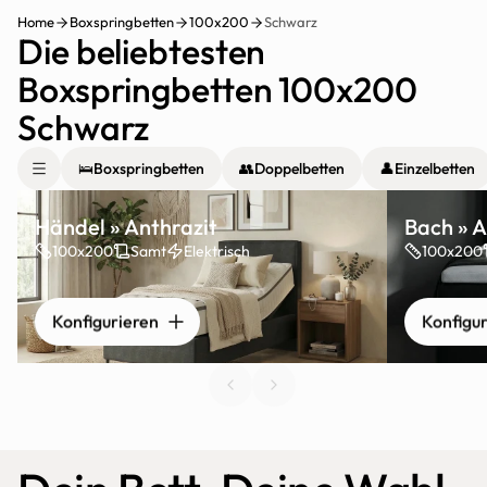
Home
Boxspringbetten
100x200
Schwarz
Die beliebtesten 
Boxspringbetten 100x200 
Schwarz
🛌
Boxspringbetten
👥
Doppelbetten
👤
Einzelbetten
Händel » Anthrazit
Bach » A
100x200
Samt
Elektrisch
100x200
Konfigurieren
Konfigu