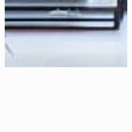
und Topper für Dich am besten ist
:
Perfekten Härtegrad jetzt berechnen >
Erfahre 
hier
 mehr über die Funktionsweise der Deep-
Sleep-Formel von Mozart.
Kann ich risikofrei Probeschlafen 
(kostenloser Rückversand)?
Ja, absolut! 😊 Bei Mozart kannst Du 
30 Tage sorgenfrei 
Probeschlafen
.
Das bedeutet konkret:
✅ 
Kostenlose Rückgabe:
 Bist Du innerhalb von 30 Tagen 
aus Gründen des Schlafkomforts nicht zufrieden, holen wir 
Dein Bett kostenlos ab und erstatten Dir den vollen 
Kaufpreis.