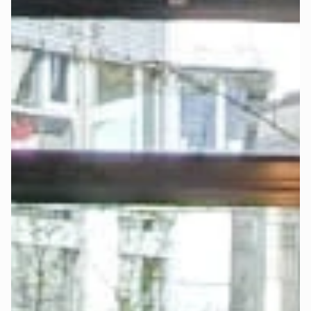
Aufbau-Service optional an der Kasse hinzu buchen.
UNSERE EMPFEHLUNG:
 Du kannst im Bestellprozess 
deines Mozart Betts direkt ein auf dein Bett abgestimmtes, 
hochwertiges Spannbettlaken
mitbestellen
. Das erspart 
Dir die Suche nach einem passenden Spannbettlaken.
Jetzt Boxspringbett konfigurieren und passendes 
Spannbettlaken mitbestellen >
-
Möchtest Du diese einfache Option nicht nutzen, kannst Du 
selbstverständlich auch andere Spannbettlaken verwenden. 
Das Bettlaken sollte mit der gewählten 
Matratzengröße
übereinstimmen. Entscheidend sind Breite, Länge und Dicke 
der Matratze bzw. des Toppers.
Wählst Du das Upgrade „
elektrisch verstellbar
", musst Du 
bei der Auswahl des Bettlakens genauer hinsehen:
Bei Auswahl des Betts mit Matratze im Möbelstoff und 