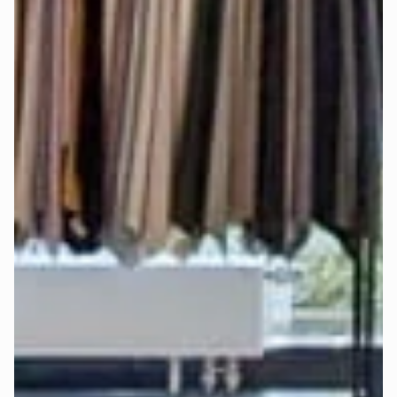
Welcher Härtegrad ist der richtige für 
mich?
Alle Mozart-Matratzen sorgen dank bewährtem 
7-Zonen-
System
 für eine ergonomisch gesunde Liegeposition. Mit 
unterschiedlichen Härtegraden (H2 - weich, H3 - mittel und 
H4 - hart) lässt sich der Schlafkomfort individuell anpassen.
Bei der Auswahl des richtigen Härtegrads spielen mehrere 
Faktoren eine wichtige Rolle: Körpergröße, Körpergewicht, 
bevorzugte Schlafposition und persönliche Vorlieben.
Deshalb haben wir die 
Deep-Sleep-Formel
 entwickelt – 
eine Empfehlungsformel, die all diese Faktoren 
berücksichtigt und die beste Empfehlung für Härtegrad und 
Topper gibt.
Finde jetzt in wenigen Klicks heraus, 
welcher Härtegrad 