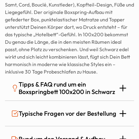
Samt, Cord, Bouclé, Kunstleder), Kopfteil-Design, Füße und 
Liegegefühl. Der originale Boxspring-Aufbau mit 
gefederter Box, punktelastischer Matratze und Topper 
unterstützt Deinen Körper dort, wo Druck entsteht – für 
das typische „Hotelbett“-Gefühl. In 100x200 bekommst 
Du genau die Länge, die in den meisten Räumen ideal 
passt, ohne Platz zu verschenken. Und weil Schwarz edel 
wirkt und sich leicht kombinieren lässt, fügt sich Dein Bett 
harmonisch in moderne wie klassische Styles ein – 
inklusive 30 Tage Probeschlafen zu Hause.
Tipps & FAQ rund um ein 
Boxspringbett 100x200 in Schwarz
Passt ein schwarzes Boxspringbett 
Typische Fragen vor der Bestellung
100x200 auch in kleine Schlafzimmer?
Ja – 100x200 ist eine platzsparende Standardgröße, die in 
Ist das Mozart Bett auch für Allergiker 
Rund um den Versand & Aufbau