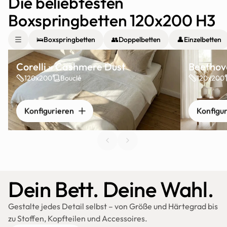
Die beliebtesten 
Boxspringbetten 120x200 H3
🛌
Boxspringbetten
👥
Doppelbetten
👤
Einzelbetten
Corelli » Cashmere Dust
Beethove
120x200
Bouclé
120x200
Konfigurieren
Konfigu
Dein Bett. Deine Wahl.
Gestalte jedes Detail selbst – von Größe und Härtegrad bis 
zu Stoffen, Kopfteilen und Accessoires.