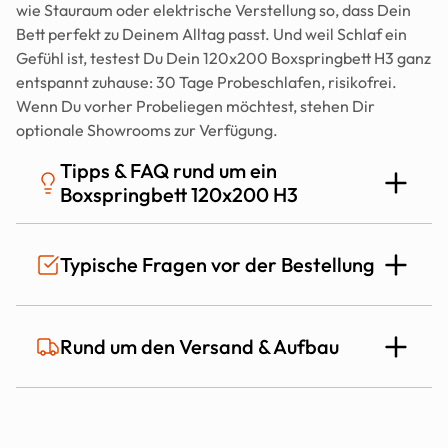
wie Stauraum oder elektrische Verstellung so, dass Dein 
Bett perfekt zu Deinem Alltag passt. Und weil Schlaf ein 
Gefühl ist, testest Du Dein 120x200 Boxspringbett H3 ganz 
entspannt zuhause: 30 Tage Probeschlafen, risikofrei. 
Wenn Du vorher Probeliegen möchtest, stehen Dir 
optionale Showrooms zur Verfügung.
Tipps & FAQ rund um ein 
Boxspringbett 120x200 H3
Für wen ist ein Boxspringbett 120x200 in 
Typische Fragen vor der Bestellung
H3 die richtige Wahl?
120x200 ist ideal, wenn Du allein schlafen möchtest, aber 
Ist das Mozart Bett auch für Allergiker 
Rund um den Versand & Aufbau
mehr Bewegungsfreiheit willst als in 90x200 oder 100x200. 
geeignet?
Härtegrad H3 ist bei vielen Menschen ein guter Allrounder, 
weil er stabil stützt und gleichzeitig komfortabel bleibt. Bei 
Mozart kannst Du das Liegegefühl zusätzlich über 
Wie lange dauert die Lieferung?
Matratzen-Optionen und Topper (z.B. Kaltschaum für mehr 