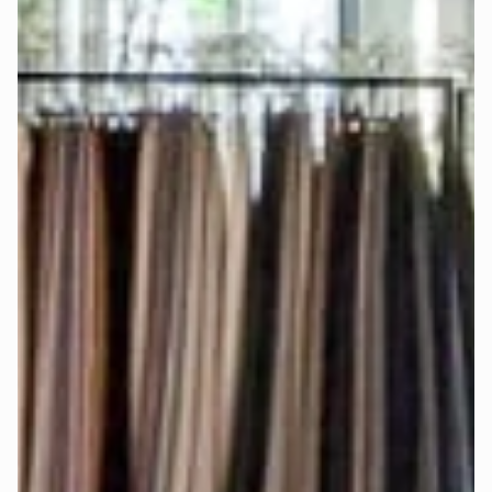
Bei Auswahl der königlichen Matratze mit integriertem 
Topper und elektrischer Verstellbarkeit verwende für jede 
Matratzenseite ein 
einzelnes Spannbettlaken
, damit die 
Matratzenseiten frei beweglich bleiben und separat 
eingestellt werden können.
Die genauen Matratzenmaße findest Du auch im 
Konfigurator-Schritt „Matratze".
Werden Stoffmuster angeboten?
Ja, damit Du die Farben und Stoffe 
live sehen und fühlen
kannst.
Bestelle Dir bis zu 5 
Stoffmuster
 kostenlos
 nach Hause.
Welcher Härtegrad ist der richtige für 
mich?