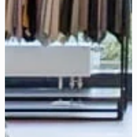
Alle Mozart-Matratzen sorgen dank bewährtem 
7-Zonen-
System
 für eine ergonomisch gesunde Liegeposition. Mit 
unterschiedlichen Härtegraden (H2 - weich, H3 - mittel und 
H4 - hart) lässt sich der Schlafkomfort individuell anpassen.
Bei der Auswahl des richtigen Härtegrads spielen mehrere 
Faktoren eine wichtige Rolle: Körpergröße, Körpergewicht, 
bevorzugte Schlafposition und persönliche Vorlieben.
Deshalb haben wir die 
Deep-Sleep-Formel
 entwickelt – 
eine Empfehlungsformel, die all diese Faktoren 
berücksichtigt und die beste Empfehlung für Härtegrad und 
Topper gibt.
Finde jetzt in wenigen Klicks heraus, 
welcher Härtegrad 
und Topper für Dich am besten ist
:
Perfekten Härtegrad jetzt berechnen >
Erfahre 
hier
 mehr über die Funktionsweise der Deep-