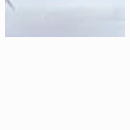
Sleep-Formel von Mozart.
Kann ich risikofrei Probeschlafen 
(kostenloser Rückversand)?
Ja, absolut! 😊 Bei Mozart kannst Du 
30 Tage sorgenfrei 
Probeschlafen
.
Das bedeutet konkret:
✅ 
Kostenlose Rückgabe:
 Bist Du innerhalb von 30 Tagen 
aus Gründen des Schlafkomforts nicht zufrieden, holen wir 
Dein Bett kostenlos ab und erstatten Dir den vollen 
Kaufpreis.
✅ 
Oder Komponenten-Tausch:
 Alternativ ist auch ein 
nachträglicher, 
kostenloser Matratzenkern- oder 
Topperkerntausch
 möglich (z.B. wenn Dir die Matratze zu 
hart oder zu weich ist).