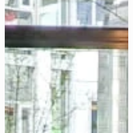
Jetzt Boxspringbett konfigurieren und passendes 
Spannbettlaken mitbestellen >
-
Möchtest Du diese einfache Option nicht nutzen, kannst Du 
selbstverständlich auch andere Spannbettlaken verwenden. 
Das Bettlaken sollte mit der gewählten 
Matratzengröße
übereinstimmen. Entscheidend sind Breite, Länge und Dicke 
der Matratze bzw. des Toppers.
Wählst Du das Upgrade „
elektrisch verstellbar
", musst Du 
bei der Auswahl des Bettlakens genauer hinsehen:
Bei Auswahl des Betts mit Matratze im Möbelstoff und 
separatem Topper wird der Topper für die separate 
Verstellbarkeit beider Seiten mittig geteilt. In diesem Fall 
solltest Du ein sogenanntes „
Split Spannbettlaken
" 
nutzen, damit beide Topper-Seiten frei beweglich bleiben.