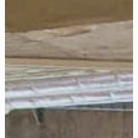
Ja, Mozart liefert das Bett direkt in deinen Wunschraum — 
als Probeliegen.
also auch ins Schlafzimmer.
Warum ist Probeschlafen besser als Probeliegen?
Optional kannst du das Mozart Bett mit Aufbau-Service 
bestellen. Die Auslieferer nehmen den Verpackungsmüll 
Im Möbelhaus liegt man das gewünschte Bett meist nur kurz 
dann direkt wieder mit.
Probe – häufig weniger als 5 Minuten. Wer nur kurz 
Kann ich ab Tag 1 im Mozart Bett schlafen 
probeliegt, entscheidet sich in der Regel für ein zu weiches 
(Matratzen auslüften)?
Bett. Der vermeintliche Komfort überzeugt schnell. Ob das 
Bett aber auch dauerhaft eine gesunde Schlafposition 
ermöglicht, lässt sich in 5 Minuten nicht feststellen.
Mozart bietet Dir 30 Tage Probeschlafen an – obwohl wir 
In den meisten Fällen ist kein Auslüften nötig – Du kannst 
ab 
Dein individuell konfiguriertes Bett erst auf Deine Bestellung 
Tag 1 bedenkenlos
 in Deinem Mozart Bett schlafen. Dafür 
hin anfertigen lassen. Uns ist guter Schlaf wichtig. 😴
Ist der Topper- bzw. Matratzen-Bezug 
gibt es zwei Gründe: Unsere Matratzen und Topper werden 
waschbar?
auf Bestellung produziert und sind daher keiner langen 
Lagerung ausgesetzt. Außerdem entwickeln 
Federkernmatratzen im Gegensatz zu reinen 
Schaumstoffmatratzen kaum Gerüche.
Die Wahrnehmung von Gerüchen ist jedoch individuell 
Der hochwertige 
obere Bezug des Toppers
 ist 
verschieden. Solltest Du 
dennoch
 einen Geruch feststellen, 
abnehmbar und bei 
40°C hygienisch waschbar
 (nicht 