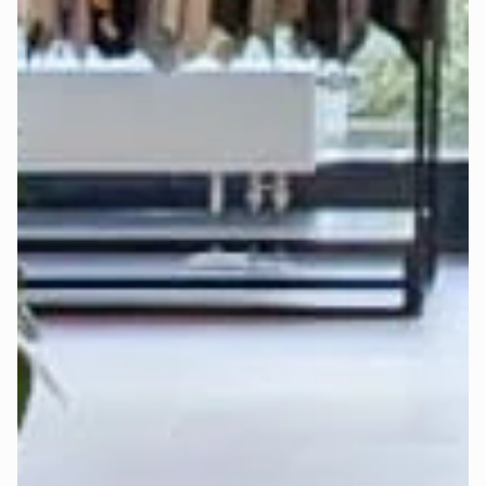
mich?
Alle Mozart-Matratzen sorgen dank bewährtem 
7-Zonen-
System
 für eine ergonomisch gesunde Liegeposition. Mit 
unterschiedlichen Härtegraden (H2 - weich, H3 - mittel und 
H4 - hart) lässt sich der Schlafkomfort individuell anpassen.
Bei der Auswahl des richtigen Härtegrads spielen mehrere 
Faktoren eine wichtige Rolle: Körpergröße, Körpergewicht, 
bevorzugte Schlafposition und persönliche Vorlieben.
Deshalb haben wir die 
Deep-Sleep-Formel
 entwickelt – 
eine Empfehlungsformel, die all diese Faktoren 
berücksichtigt und die beste Empfehlung für Härtegrad und 
Topper gibt.
Finde jetzt in wenigen Klicks heraus, 
welcher Härtegrad 
und Topper für Dich am besten ist
: