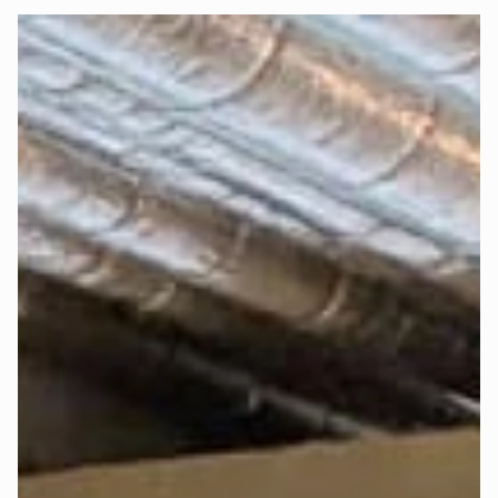
Ja, wir bieten einen Aufbau-Service für Dein Mozart 
Wir haben das Mozart Bett gemeinsam mit Schlaf-Experten 
Boxspringbett an.
und Herstellern in Deutschland entwickelt – auch die 
Designs sind „Made in Germany". Die individuelle Fertigung 
Bei der Bestellung kannst Du den 2-Mann 
Aufbau-Service
erfolgt größtenteils in Handarbeit nach deutschen 
gegen eine Gebühr im Bestellprozess 
hinzubuchen
.
Qualitätsstandards in europäischen Werken.
Kann ich das Mozart Bett Probeliegen (z.B. 
in einem Showroom)?
Am Liefertag empfängst Du unsere Spediteure und zeigst 
ihnen nur noch, wo Dein Mozart Bett stehen soll.
Die 
Verpackungsmüllmitnahme
 ist beim Aufbau-Service 
inklusive.
Wird das Mozart Bett bis ins Schlafzimmer 
Ja, Probeliegen ist in einem unserer 
Showrooms
 möglich. 
geliefert?
Die Showrooms richten sich speziell an Kunden, die eine 
reine Online-Bestellung nicht in Betracht ziehen. Falls Du 
dazugehörst, freuen wir uns auf Deinen Besuch!
Dennoch ist wichtig zu wissen: 
Probeschlafen ist besser 