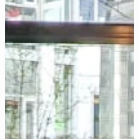
Aufbau-Service optional an der Kasse hinzu buchen.
UNSERE EMPFEHLUNG:
 Du kannst im Bestellprozess 
deines Mozart Betts direkt ein auf dein Bett abgestimmtes, 
hochwertiges Spannbettlaken
mitbestellen
. Das erspart 
Dir die Suche nach einem passenden Spannbettlaken.
Jetzt Boxspringbett konfigurieren und passendes 
Spannbettlaken mitbestellen >
-
Möchtest Du diese einfache Option nicht nutzen, kannst Du 
selbstverständlich auch andere Spannbettlaken verwenden. 
Das Bettlaken sollte mit der gewählten 
Matratzengröße
übereinstimmen. Entscheidend sind Breite, Länge und Dicke 
der Matratze bzw. des Toppers.
Wählst Du das Upgrade „
elektrisch verstellbar
", musst Du 
bei der Auswahl des Bettlakens genauer hinsehen:
Bei Auswahl des Betts mit Matratze im Möbelstoff und 
separatem Topper wird der Topper für die separate 