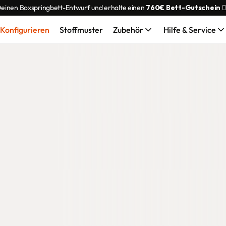
Deinen Boxspringbett-Entwurf und erhalte einen 
760€ Bett-Gutschein
 👌
Konfigurieren
Stoffmuster
Zubehör
Hilfe & Service