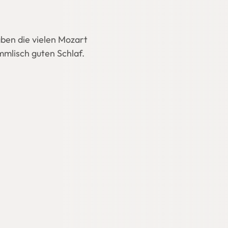
ben die vielen Mozart 
mlisch guten Schlaf.