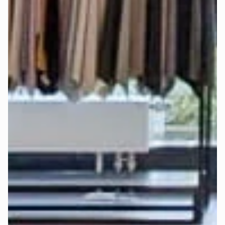
Alle Mozart-Matratzen sorgen dank bewährtem 
7-Zonen-
System
 für eine ergonomisch gesunde Liegeposition. Mit 
unterschiedlichen Härtegraden (H2 - weich, H3 - mittel und 
H4 - hart) lässt sich der Schlafkomfort individuell anpassen.
Bei der Auswahl des richtigen Härtegrads spielen mehrere 
Faktoren eine wichtige Rolle: Körpergröße, Körpergewicht, 
bevorzugte Schlafposition und persönliche Vorlieben.
Deshalb haben wir die 
Deep-Sleep-Formel
 entwickelt – 
eine Empfehlungsformel, die all diese Faktoren 
berücksichtigt und die beste Empfehlung für Härtegrad und 
Topper gibt.
Finde jetzt in wenigen Klicks heraus, 
welcher Härtegrad 
und Topper für Dich am besten ist
:
Perfekten Härtegrad jetzt berechnen >