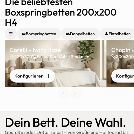
Die beliebtesten 
Boxspringbetten 200x200 
H4
🛌
Boxspringbetten
👥
Doppelbetten
👤
Einzelbetten
Corelli » Ivory Haze
Chopin 
200x200
Feiner Stoff
Mit Stauraum
200x200
Konfigurieren
Konfigu
Dein Bett. Deine Wahl.
Gestalte jedes Detail selbst – von Größe und Härtegrad bis 