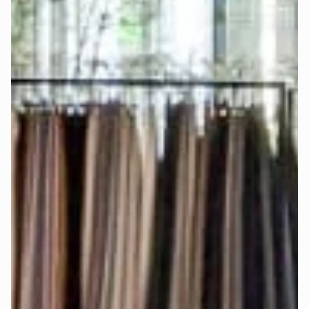
nutzen, damit beide Topper-Seiten frei beweglich bleiben.
Bei Auswahl der königlichen Matratze mit integriertem 
Topper und elektrischer Verstellbarkeit verwende für jede 
Matratzenseite ein 
einzelnes Spannbettlaken
, damit die 
Matratzenseiten frei beweglich bleiben und separat 
eingestellt werden können.
Die genauen Matratzenmaße findest Du auch im 
Konfigurator-Schritt „Matratze".
Werden Stoffmuster angeboten?
Ja, damit Du die Farben und Stoffe 
live sehen und fühlen
kannst.
Bestelle Dir bis zu 5 
Stoffmuster
 kostenlos
 nach Hause.
Welcher Härtegrad ist der richtige für 
mich?