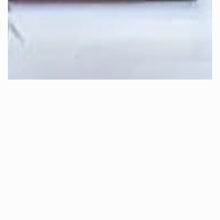
Erfahre 
hier
 mehr über die Funktionsweise der Deep-
Sleep-Formel von Mozart.
Kann ich risikofrei Probeschlafen 
(kostenloser Rückversand)?
Ja, absolut! 😊 Bei Mozart kannst Du 
30 Tage sorgenfrei 
Probeschlafen
.
Das bedeutet konkret:
✅ 
Kostenlose Rückgabe:
 Bist Du innerhalb von 30 Tagen 
aus Gründen des Schlafkomforts nicht zufrieden, holen wir 
Dein Bett kostenlos ab und erstatten Dir den vollen 
Kaufpreis.
✅ 
Oder Komponenten-Tausch:
 Alternativ ist auch ein 
nachträglicher, 
kostenloser Matratzenkern- oder 
Topperkerntausch
 möglich (z.B. wenn Dir die Matratze zu 