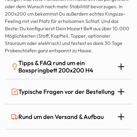
oder dem Wunsch nach mehr Stabilität bevorzugen. In 
200x200 cm bekommst Du außerdem echtes Kingsize-
Feeling mit viel Platz für erholsamen Schlaf. Und das 
Beste: Du konfigurierst Dein Mozart Bett aus über 10.000 
Möglichkeiten (Stoff, Kopfteil, Topper, optionaler 
Stauraum oder elektrisch) und testest es dank 30 Tage 
Probeschlafen ganz entspannt zu Hause.
Tipps & FAQ rund um ein 
Boxspringbett 200x200 H4
Für wen ist ein Boxspringbett 200x200 in 
Typische Fragen vor der Bestellung
H4 besonders geeignet?
Ein Boxspringbett 200x200 H4 passt besonders gut, wenn 
Ist das Mozart Bett auch für Allergiker 
Rund um den Versand & Aufbau
Du ein festes, stabiles Liegegefühl bevorzugst. Häufig ist das 
geeignet?
interessant bei höherem Körpergewicht, wenn Du im Schlaf 
mehr „Gegendruck“ möchtest oder wenn Du auf weichen 