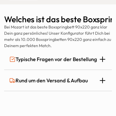
Welches ist das beste Boxspri
Bei Mozart ist das beste Boxspringbett 90x220 ganz klar 
Dein ganz persönliches! Unser Konfigurator führt Dich bei 
mehr als 10.000 Boxspringbetten 90x220 ganz einfach zu 
Deinem perfekten Match.
Typische Fragen vor der Bestellung
Ist das Mozart Bett auch für Allergiker 
Rund um den Versand & Aufbau
geeignet?
Ja! Das 
Mozart Bett
 zeichnet sich durch 
hervorragende 
Wie lange dauert die Lieferung?
Hygiene, Belüftung und Allergikerfreundlichkeit
 aus. 
Die Kombination zweier hochwertiger Federsysteme in Box 
und Matratze sorgt für eine 
sehr gute Belüftung
 und ein 