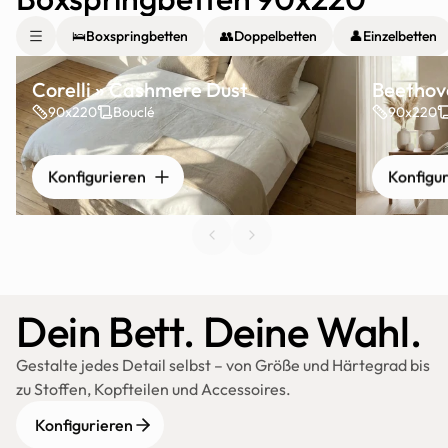
🛌
Boxspringbetten
👥
Doppelbetten
👤
Einzelbetten
Corelli » Cashmere Dust
Beethove
90x220
Bouclé
90x220
Konfigurieren
Konfigu
Dein Bett. Deine Wahl.
Gestalte jedes Detail selbst – von Größe und Härtegrad bis 
zu Stoffen, Kopfteilen und Accessoires.
Konfigurieren