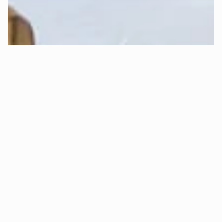
(kostenloser Rückversand)?
Ja, absolut! 😊 Bei Mozart kannst Du 
30 Tage sorgenfrei 
Probeschlafen
.
Das bedeutet konkret:
✅ 
Kostenlose Rückgabe:
 Bist Du innerhalb von 30 Tagen 
aus Gründen des Schlafkomforts nicht zufrieden, holen wir 
Dein Bett kostenlos ab und erstatten Dir den vollen 
Kaufpreis.
✅ 
Oder Komponenten-Tausch:
 Alternativ ist auch ein 
nachträglicher, 
kostenloser Matratzenkern- oder 
Topperkerntausch
 möglich (z.B. wenn Dir die Matratze zu 
hart oder zu weich ist).
✅ 
Nur Mehrpreis bei Upgrades:
 Falls Du zu einer 
höherpreisigen Komponente wechseln möchtest (z.B. von 