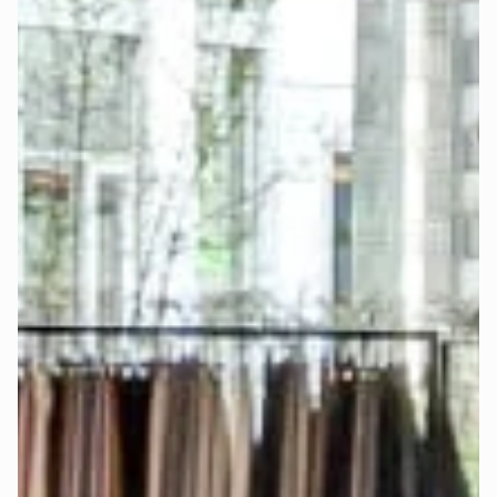
Jetzt Boxspringbett konfigurieren und passendes 
Spannbettlaken mitbestellen >
-
Möchtest Du diese einfache Option nicht nutzen, kannst Du 
selbstverständlich auch andere Spannbettlaken verwenden. 
Das Bettlaken sollte mit der gewählten 
Matratzengröße
übereinstimmen. Entscheidend sind Breite, Länge und Dicke 
der Matratze bzw. des Toppers.
Wählst Du das Upgrade „
elektrisch verstellbar
", musst Du 
bei der Auswahl des Bettlakens genauer hinsehen:
Bei Auswahl des Betts mit Matratze im Möbelstoff und 
separatem Topper wird der Topper für die separate 
Verstellbarkeit beider Seiten mittig geteilt. In diesem Fall 
solltest Du ein sogenanntes „
Split Spannbettlaken
" 
nutzen, damit beide Topper-Seiten frei beweglich bleiben.
Bei Auswahl der königlichen Matratze mit integriertem 
Topper und elektrischer Verstellbarkeit verwende für jede 