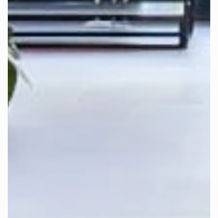
System
 für eine ergonomisch gesunde Liegeposition. Mit 
unterschiedlichen Härtegraden (H2 - weich, H3 - mittel und 
H4 - hart) lässt sich der Schlafkomfort individuell anpassen.
Bei der Auswahl des richtigen Härtegrads spielen mehrere 
Faktoren eine wichtige Rolle: Körpergröße, Körpergewicht, 
bevorzugte Schlafposition und persönliche Vorlieben.
Deshalb haben wir die 
Deep-Sleep-Formel
 entwickelt – 
eine Empfehlungsformel, die all diese Faktoren 
berücksichtigt und die beste Empfehlung für Härtegrad und 
Topper gibt.
Finde jetzt in wenigen Klicks heraus, 
welcher Härtegrad 
und Topper für Dich am besten ist
:
Perfekten Härtegrad jetzt berechnen >
Erfahre 
hier
 mehr über die Funktionsweise der Deep-
Sleep-Formel von Mozart.
Kann ich risikofrei Probeschlafen 