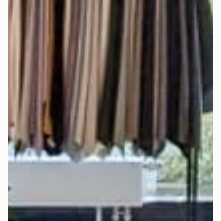
Matratzenseite ein 
einzelnes Spannbettlaken
, damit die 
Matratzenseiten frei beweglich bleiben und separat 
eingestellt werden können.
Die genauen Matratzenmaße findest Du auch im 
Konfigurator-Schritt „Matratze".
Werden Stoffmuster angeboten?
Ja, damit Du die Farben und Stoffe 
live sehen und fühlen
kannst.
Bestelle Dir bis zu 5 
Stoffmuster
 kostenlos
 nach Hause.
Welcher Härtegrad ist der richtige für 
mich?
Alle Mozart-Matratzen sorgen dank bewährtem 
7-Zonen-