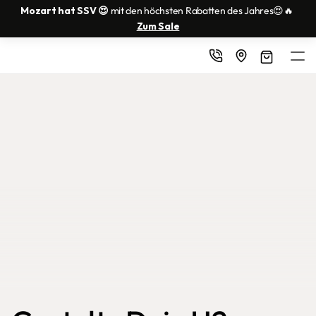
Mozart hat SSV 😍
 mit den höchsten Rabatten des Jahres😍🔥 
Zum Sale