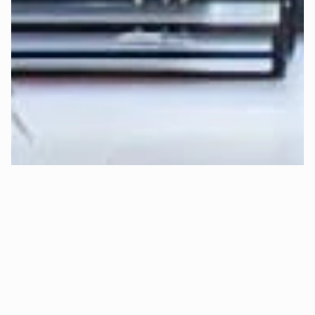
und Topper für Dich am besten ist
:
Perfekten Härtegrad jetzt berechnen >
Erfahre 
hier
 mehr über die Funktionsweise der Deep-
Sleep-Formel von Mozart.
Kann ich risikofrei Probeschlafen 
(kostenloser Rückversand)?
Ja, absolut! 😊 Bei Mozart kannst Du 
30 Tage sorgenfrei 
Probeschlafen
.
Das bedeutet konkret:
✅ 
Kostenlose Rückgabe:
 Bist Du innerhalb von 30 Tagen 
aus Gründen des Schlafkomforts nicht zufrieden, holen wir 
Dein Bett kostenlos ab und erstatten Dir den vollen 
Kaufpreis.