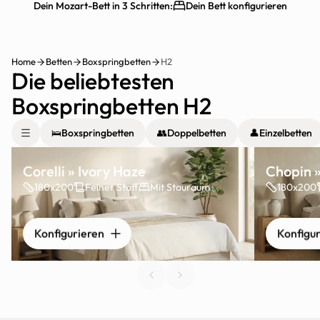
Dein Mozart-Bett in 3 Schritten:
Dein Bett konfigurieren
Schnelle Lieferung
30 Tage testen
Home
Betten
Boxspringbetten
H2
Die beliebtesten 
Boxspringbetten H2
🛌
Boxspringbetten
👥
Doppelbetten
👤
Einzelbetten
Corelli » Ivory Haze
Chopin 
180x200
Feiner Stoff
Mit Stauraum
180x200
Konfigurieren
Konfigu