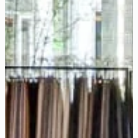
separatem Topper wird der Topper für die separate 
Verstellbarkeit beider Seiten mittig geteilt. In diesem Fall 
solltest Du ein sogenanntes „
Split Spannbettlaken
" 
nutzen, damit beide Topper-Seiten frei beweglich bleiben.
Bei Auswahl der königlichen Matratze mit integriertem 
Topper und elektrischer Verstellbarkeit verwende für jede 
Matratzenseite ein 
einzelnes Spannbettlaken
, damit die 
Matratzenseiten frei beweglich bleiben und separat 
eingestellt werden können.
Die genauen Matratzenmaße findest Du auch im 
Konfigurator-Schritt „Matratze".
Werden Stoffmuster angeboten?
Ja, damit Du die Farben und Stoffe 
live sehen und fühlen
kannst.
Bestelle Dir bis zu 5 
Stoffmuster
 kostenlos
 nach Hause.