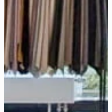
Welcher Härtegrad ist der richtige für 
mich?
Alle Mozart-Matratzen sorgen dank bewährtem 
7-Zonen-
System
 für eine ergonomisch gesunde Liegeposition. Mit 
unterschiedlichen Härtegraden (H2 - weich, H3 - mittel und 
H4 - hart) lässt sich der Schlafkomfort individuell anpassen.
Bei der Auswahl des richtigen Härtegrads spielen mehrere 
Faktoren eine wichtige Rolle: Körpergröße, Körpergewicht, 
bevorzugte Schlafposition und persönliche Vorlieben.
Deshalb haben wir die 
Deep-Sleep-Formel
 entwickelt – 
eine Empfehlungsformel, die all diese Faktoren 
berücksichtigt und die beste Empfehlung für Härtegrad und 
Topper gibt.
Finde jetzt in wenigen Klicks heraus, 
welcher Härtegrad 