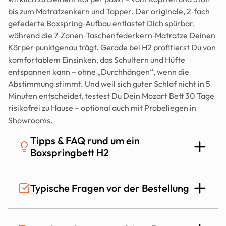
bis zum Matratzenkern und Topper. Der originale, 2‑fach 
gefederte Boxspring‑Aufbau entlastet Dich spürbar, 
während die 7‑Zonen‑Taschenfederkern‑Matratze Deinen 
Körper punktgenau trägt. Gerade bei H2 profitierst Du von 
komfortablem Einsinken, das Schultern und Hüfte 
entspannen kann – ohne „Durchhängen“, wenn die 
Abstimmung stimmt. Und weil sich guter Schlaf nicht in 5 
Minuten entscheidet, testest Du Dein Mozart Bett 30 Tage 
risikofrei zu Hause – optional auch mit Probeliegen in 
Showrooms.
Tipps & FAQ rund um ein 
Boxspringbett H2
Wie bestelle ich ein Boxspringbett H2 
Typische Fragen vor der Bestellung
online und kann ich es risikofrei testen?
Du konfigurierst Dein Boxspringbett Schritt für Schritt 