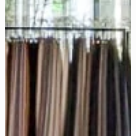
Bei Auswahl der königlichen Matratze mit integriertem 
Topper und elektrischer Verstellbarkeit verwende für jede 
Matratzenseite ein 
einzelnes Spannbettlaken
, damit die 
Matratzenseiten frei beweglich bleiben und separat 
eingestellt werden können.
Die genauen Matratzenmaße findest Du auch im 
Konfigurator-Schritt „Matratze".
Werden Stoffmuster angeboten?
Ja, damit Du die Farben und Stoffe 
live sehen und fühlen
kannst.
Bestelle Dir bis zu 5 
Stoffmuster
 kostenlos
 nach Hause.
Welcher Härtegrad ist der richtige für 
mich?