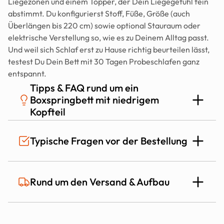
Liegezonen und einem Topper, der Dein Liegegefühl fein 
abstimmt. Du konfigurierst Stoff, Füße, Größe (auch 
Überlängen bis 220 cm) sowie optional Stauraum oder 
elektrische Verstellung so, wie es zu Deinem Alltag passt. 
Und weil sich Schlaf erst zu Hause richtig beurteilen lässt, 
testest Du Dein Bett mit 30 Tagen Probeschlafen ganz 
entspannt.
Tipps & FAQ rund um ein 
Boxspringbett mit niedrigem 
Kopfteil
Welche Stoffe passen optisch besonders 
Typische Fragen vor der Bestellung
gut zu einem niedrigen Kopfteil?
Ein niedriges Kopfteil wirkt besonders modern, wenn Stoff 
Ist das Mozart Bett auch für Allergiker 
Rund um den Versand & Aufbau
und Farbe eher ruhig gewählt sind. Feiner Stoff oder Samt 
geeignet?
können sehr elegant wirken, Bouclé oder Cord bringen 
mehr Struktur und Interior Charakter. Wenn Du es im Alltag 
möglichst pflegeleicht möchtest, sind robuste Stoffe oder 
Wie lange dauert die Lieferung?