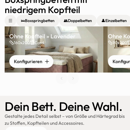
niedrigem Kopfteil
🛌
Boxspringbetten
👥
Doppelbetten
👤
Einzelbetten
Ohne Kopfteil » Lavender
Ohne Kop
160x200
Cord
90x200
Konfigurieren
Konfigu
Dein Bett. Deine Wahl.
Gestalte jedes Detail selbst – von Größe und Härtegrad bis 
zu Stoffen, Kopfteilen und Accessoires.