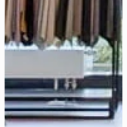
Alle Mozart-Matratzen sorgen dank bewährtem 
7-Zonen-
System
 für eine ergonomisch gesunde Liegeposition. Mit 
unterschiedlichen Härtegraden (H2 - weich, H3 - mittel und 
H4 - hart) lässt sich der Schlafkomfort individuell anpassen.
Bei der Auswahl des richtigen Härtegrads spielen mehrere 
Faktoren eine wichtige Rolle: Körpergröße, Körpergewicht, 
bevorzugte Schlafposition und persönliche Vorlieben.
Deshalb haben wir die 
Deep-Sleep-Formel
 entwickelt – 
eine Empfehlungsformel, die all diese Faktoren 
berücksichtigt und die beste Empfehlung für Härtegrad und 
Topper gibt.
Finde jetzt in wenigen Klicks heraus, 
welcher Härtegrad 
und Topper für Dich am besten ist
:
Perfekten Härtegrad jetzt berechnen >