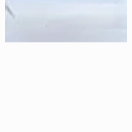
Erfahre 
hier
 mehr über die Funktionsweise der Deep-
Sleep-Formel von Mozart.
Kann ich risikofrei Probeschlafen 
(kostenloser Rückversand)?
Ja, absolut! 😊 Bei Mozart kannst Du 
30 Tage sorgenfrei 
Probeschlafen
.
Das bedeutet konkret:
✅ 
Kostenlose Rückgabe:
 Bist Du innerhalb von 30 Tagen 
aus Gründen des Schlafkomforts nicht zufrieden, holen wir 
Dein Bett kostenlos ab und erstatten Dir den vollen 
Kaufpreis.
✅ 
Oder Komponenten-Tausch:
 Alternativ ist auch ein 
nachträglicher, 
kostenloser Matratzenkern- oder 
Topperkerntausch
 möglich (z.B. wenn Dir die Matratze zu 
hart oder zu weich ist).