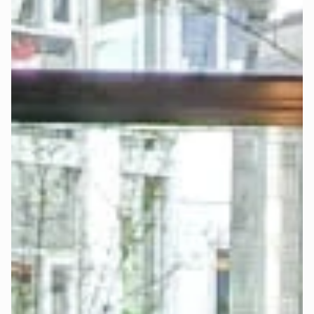
Dir die Suche nach einem passenden Spannbettlaken.
Jetzt Boxspringbett konfigurieren und passendes 
Spannbettlaken mitbestellen >
-
Möchtest Du diese einfache Option nicht nutzen, kannst Du 
selbstverständlich auch andere Spannbettlaken verwenden. 
Das Bettlaken sollte mit der gewählten 
Matratzengröße
übereinstimmen. Entscheidend sind Breite, Länge und Dicke 
der Matratze bzw. des Toppers.
Wählst Du das Upgrade „
elektrisch verstellbar
", musst Du 
bei der Auswahl des Bettlakens genauer hinsehen:
Bei Auswahl des Betts mit Matratze im Möbelstoff und 
separatem Topper wird der Topper für die separate 
Verstellbarkeit beider Seiten mittig geteilt. In diesem Fall 
solltest Du ein sogenanntes „
Split Spannbettlaken
" 
nutzen, damit beide Topper-Seiten frei beweglich bleiben.