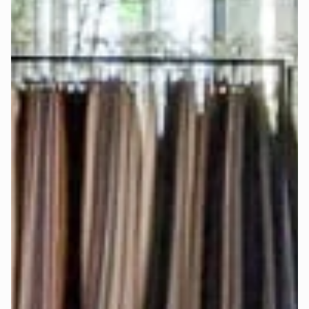
Bei Auswahl der königlichen Matratze mit integriertem 
Topper und elektrischer Verstellbarkeit verwende für jede 
Matratzenseite ein 
einzelnes Spannbettlaken
, damit die 
Matratzenseiten frei beweglich bleiben und separat 
eingestellt werden können.
Die genauen Matratzenmaße findest Du auch im 
Konfigurator-Schritt „Matratze".
Werden Stoffmuster angeboten?
Ja, damit Du die Farben und Stoffe 
live sehen und fühlen
kannst.
Bestelle Dir bis zu 5 
Stoffmuster
 kostenlos
 nach Hause.
Welcher Härtegrad ist der richtige für 
mich?