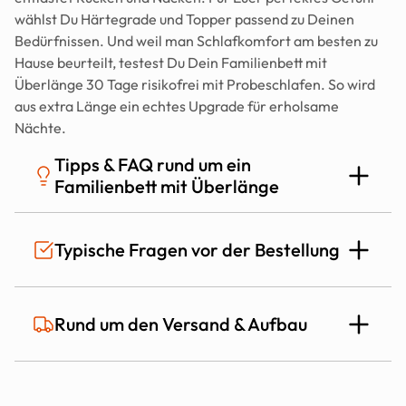
wählst Du Härtegrade und Topper passend zu Deinen 
Bedürfnissen. Und weil man Schlafkomfort am besten zu 
Hause beurteilt, testest Du Dein Familienbett mit 
Überlänge 30 Tage risikofrei mit Probeschlafen. So wird 
aus extra Länge ein echtes Upgrade für erholsame 
Nächte.
Tipps & FAQ rund um ein 
Familienbett mit Überlänge
Für wen lohnt sich ein Familienbett mit 
Typische Fragen vor der Bestellung
Überlänge besonders?
Ein Familienbett mit Überlänge lohnt sich vor allem, wenn 
Ist das Mozart Bett auch für Allergiker 
Rund um den Versand & Aufbau
mindestens eine Person groß ist, Ihr Euch nachts viel 
geeignet?
bewegt oder wenn Kinder mit im Bett liegen und Ihr 
trotzdem Komfort behalten wollt. Mit 210 oder 220 cm 
Länge bleibt mehr Fußfreiheit, das Bett wirkt ruhiger und 
Wie lange dauert die Lieferung?