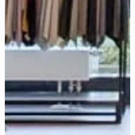
Alle Mozart-Matratzen sorgen dank bewährtem 
7-Zonen-
System
 für eine ergonomisch gesunde Liegeposition. Mit 
unterschiedlichen Härtegraden (H2 - weich, H3 - mittel und 
H4 - hart) lässt sich der Schlafkomfort individuell anpassen.
Bei der Auswahl des richtigen Härtegrads spielen mehrere 
Faktoren eine wichtige Rolle: Körpergröße, Körpergewicht, 
bevorzugte Schlafposition und persönliche Vorlieben.
Deshalb haben wir die 
Deep-Sleep-Formel
 entwickelt – 
eine Empfehlungsformel, die all diese Faktoren 
berücksichtigt und die beste Empfehlung für Härtegrad und 
Topper gibt.
Finde jetzt in wenigen Klicks heraus, 
welcher Härtegrad 
und Topper für Dich am besten ist
:
Perfekten Härtegrad jetzt berechnen >
Erfahre 
hier
 mehr über die Funktionsweise der Deep-