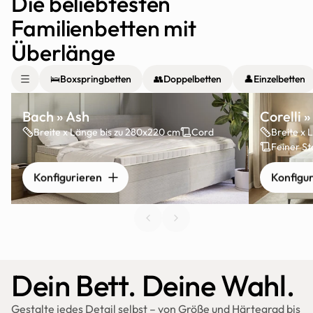
Die beliebtesten 
Familienbetten mit 
Überlänge
🛌
Boxspringbetten
👥
Doppelbetten
👤
Einzelbetten
Bach » Ash
Corelli 
Breite x Länge bis zu 280x220 cm
Cord
Breite x 
Feiner St
Konfigurieren
Konfigu
Dein Bett. Deine Wahl.
Gestalte jedes Detail selbst – von Größe und Härtegrad bis 