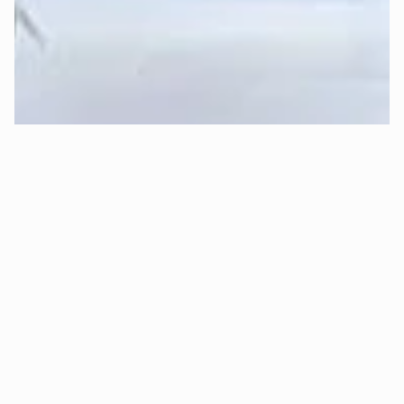
Sleep-Formel von Mozart.
Kann ich risikofrei Probeschlafen 
(kostenloser Rückversand)?
Ja, absolut! 😊 Bei Mozart kannst Du 
30 Tage sorgenfrei 
Probeschlafen
.
Das bedeutet konkret:
✅ 
Kostenlose Rückgabe:
 Bist Du innerhalb von 30 Tagen 
aus Gründen des Schlafkomforts nicht zufrieden, holen wir 
Dein Bett kostenlos ab und erstatten Dir den vollen 
Kaufpreis.
✅ 
Oder Komponenten-Tausch:
 Alternativ ist auch ein 
nachträglicher, 
kostenloser Matratzenkern- oder 
Topperkerntausch
 möglich (z.B. wenn Dir die Matratze zu 
hart oder zu weich ist).